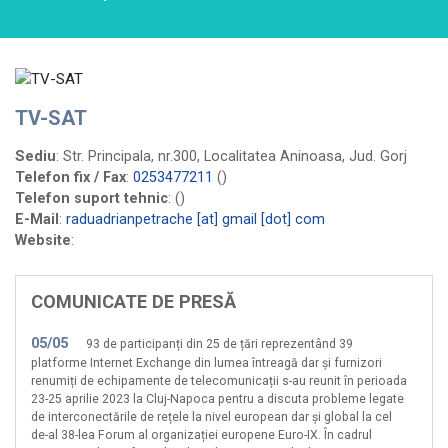
Cnetwork
Cobranet
Computer Wired
Comunicații Starnet Media
TV-SAT
Conect Intercom
Sediu
: Str. Principala, nr.300, Localitatea Aninoasa, Jud. Gorj
Core Joy Communication
Telefon fix / Fax
:
0253477211
()
Create Network
Telefon suport tehnic
:
()
E-Mail
:
raduadrianpetrache [at] gmail [dot] com
Data ZYX
Website
:
DevGeeks
Digital Construction Network
COMUNICATE DE PRESĂ
Djemba IT&C
DoljNET
05/05
93 de participanți din 25 de țări reprezentând 39
Dynamic Distribution
platforme Internet Exchange din lumea întreagă dar și furnizori
renumiți de echipamente de telecomunicații s-au reunit în perioada
EfectRO
23-25 aprilie 2023 la Cluj-Napoca pentru a discuta probleme legate
Energy Dot
de interconectările de rețele la nivel european dar și global la cel
de-al 38-lea Forum al organizației europene Euro-IX. În cadrul
Fidelnet