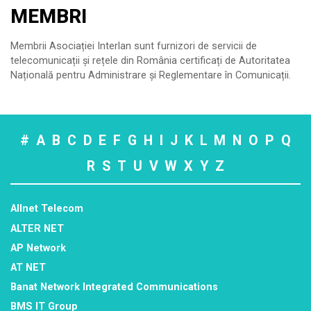
MEMBRI
Membrii Asociației Interlan sunt furnizori de servicii de
telecomunicații și rețele din România certificați de Autoritatea
Națională pentru Administrare și Reglementare în Comunicații.
#
A
B
C
D
E
F
G
H
I
J
K
L
M
N
O
P
Q
R
S
T
U
V
W
X
Y
Z
Allnet Telecom
ALTER NET
AP Network
AT NET
Banat Network Integrated Communications
BMS IT Group