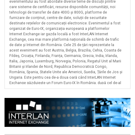
evenimentului au fost abordate diverse teme de discuții printre
care sisteme de certificări, resurse disponibile comunității, noi
GMB Computers
tehnologii de transfer de date 400G și 800G, platforme de
Hunyadi Laszlo Intreprindere Individuala
furnizare de conținut, centre de date, soluții de securitate
destinate rețelelor de comunicații electronice. Evenimentul a fost
Infinity Telecom
organizat de Euro-IX, organizația europeană a platformelor
Internet Oltenia
Internet Exchange iar gazda locală a fost InterLAN Internet
Exchange, cea mai mare platformă națională de schimb de trafic
Intersat
de date și Internet din România. Cele 25 de țări reprezentate la
Lansoft Data
acest eveniment au fost Austria, Belgia, Brazilia, Cehia, Coasta de
Fildeș, Croația, Finlanda, Franța, Germania, Grecia, India, Irlanda,
Laroias Computers
Italia, Japonia, Luxemburg, Norvegia, Polonia, Regatul Unit al Marii
Britanii și Irlandei de Nord, Republica Democratică Congo,
Linknet International
România, Spania, Statele Unite ale Americii, Suedia, Țările de Jos și
Massive Telecom
Ungaria. Este pentru cea de-a doua oară când InterLAN Internet
Exchange găzduiește un Forum Euro-IX în România, după cel de-al
Media Sud
25-lea Forum Euro-IX găzduit în toamna anului 2014 la București.
Mondo Byte
Un Internet Exchange este o platformă deschisă și neutră unde
operatorii de rețele de comunicații electronice se pot interconecta
Net Gate Comunicații
pentru a face schimb de trafic de date și Internet în mod liber. O
Netergy Corporate
platformă deschisă este o infrastructură fizică furnizată pentru
interconectarea rețelelor, disponibiă oricărui operator de rețea
Netfil
care este interesat de schimbul de trafic, fiecare dintre aceștia
fiind responsabil pentru asigurarea propriei conexiuni la locația
Netprotect
publică de interconectare. O platformă de interconectare neutră