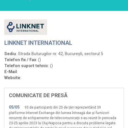
Cnetwork
Cobranet
Computer Wired
Comunicații Starnet Media
Conect Intercom
LINKNET INTERNATIONAL
Core Joy Communication
Sediu
: Strada Buturugilor nr. 42, București, sectorul 5
Create Network
Telefon fix / Fax
:
()
Data ZYX
Telefon suport tehnic
:
()
DevGeeks
E-Mail
:
Website
:
Digital Construction Network
Djemba IT&C
COMUNICATE DE PRESĂ
DoljNET
Dynamic Distribution
05/05
93 de participanți din 25 de țări reprezentând 39
EfectRO
platforme Internet Exchange din lumea întreagă dar și furnizori
renumiți de echipamente de telecomunicații s-au reunit în perioada
Energy Dot
23-25 aprilie 2023 la Cluj-Napoca pentru a discuta probleme legate
Fidelnet