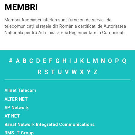
MEMBRI
Membrii Asociației Interlan sunt furnizori de servicii de
telecomunicații și rețele din România certificați de Autoritatea
Națională pentru Administrare și Reglementare în Comunicații.
#
A
B
C
D
E
F
G
H
I
J
K
L
M
N
O
P
Q
R
S
T
U
V
W
X
Y
Z
Allnet Telecom
ALTER NET
AP Network
AT NET
Banat Network Integrated Communications
BMS IT Group