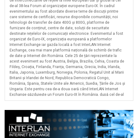
de interconectările de rețele la nivel european dar și global la cel
de-al 38-lea Forum al organizației europene Euro-IX. În cadrul
GMB Computers
evenimentului au fost abordate diverse teme de discuții printre
Hunyadi Laszlo Intreprindere Individuala
care sisteme de certificări, resurse disponibile comunității, noi
tehnologii de transfer de date 400G și 800G, platforme de
Infinity Telecom
furnizare de conținut, centre de date, soluții de securitate
Internet Oltenia
destinate rețelelor de comunicații electronice. Evenimentul a fost
organizat de Euro-IX, organizația europeană a platformelor
Intersat
Internet Exchange iar gazda locală a fost InterLAN Internet
Exchange, cea mai mare platformă națională de schimb de trafic
Lansoft Data
de date și Internet din România. Cele 25 de țări reprezentate la
Laroias Computers
acest eveniment au fost Austria, Belgia, Brazilia, Cehia, Coasta de
Fildeș, Croația, Finlanda, Franța, Germania, Grecia, India, Irlanda,
Linknet International
Italia, Japonia, Luxemburg, Norvegia, Polonia, Regatul Unit al Marii
Massive Telecom
Britanii și Irlandei de Nord, Republica Democratică Congo,
România, Spania, Statele Unite ale Americii, Suedia, Țările de Jos și
Media Sud
Ungaria. Este pentru cea de-a doua oară când InterLAN Internet
Mondo Byte
Exchange găzduiește un Forum Euro-IX în România, după cel de-al
25-lea Forum Euro-IX găzduit în toamna anului 2014 la București.
Net Gate Comunicații
Un Internet Exchange este o platformă deschisă și neutră unde
operatorii de rețele de comunicații electronice se pot interconecta
Netergy Corporate
pentru a face schimb de trafic de date și Internet în mod liber. O
Netfil
platformă deschisă este o infrastructură fizică furnizată pentru
interconectarea rețelelor, disponibiă oricărui operator de rețea
Netprotect
care este interesat de schimbul de trafic, fiecare dintre aceștia