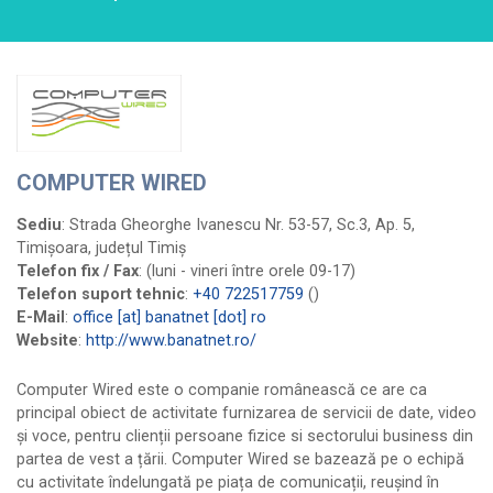
Cnetwork
Cobranet
Computer Wired
Comunicații Starnet Media
Conect Intercom
COMPUTER WIRED
Core Joy Communication
Create Network
Sediu
: Strada Gheorghe Ivanescu Nr. 53-57, Sc.3, Ap. 5,
Data ZYX
Timișoara, județul Timiș
Telefon fix / Fax
:
(luni - vineri între orele 09-17)
DevGeeks
Telefon suport tehnic
:
+40 722517759
()
Digital Construction Network
E-Mail
:
office [at] banatnet [dot] ro
Djemba IT&C
Website
:
http://www.banatnet.ro/
DoljNET
Computer Wired este o companie românească ce are ca
Dynamic Distribution
principal obiect de activitate furnizarea de servicii de date, video
EfectRO
și voce, pentru clienții persoane fizice si sectorului business din
Energy Dot
partea de vest a țării. Computer Wired se bazează pe o echipă
cu activitate îndelungată pe piața de comunicații, reușind în
Fidelnet