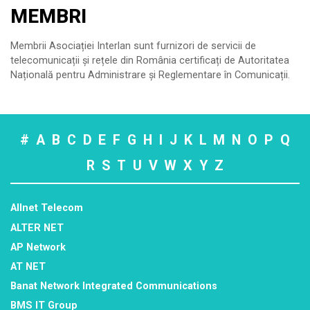
MEMBRI
Membrii Asociației Interlan sunt furnizori de servicii de
telecomunicații și rețele din România certificați de Autoritatea
Națională pentru Administrare și Reglementare în Comunicații.
#
A
B
C
D
E
F
G
H
I
J
K
L
M
N
O
P
Q
R
S
T
U
V
W
X
Y
Z
Allnet Telecom
ALTER NET
AP Network
AT NET
Banat Network Integrated Communications
BMS IT Group