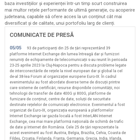
baza investițiilor și experienței într-un timp scurt construirea
GMB Computers
mai multor rețele performante de ultimă generație, cu acoperire
judeteana, capabile să ofere acces la un conținut cât mai
Hunyadi Laszlo Intreprindere Individuala
diversificat și de calitate, unui portofoliu larg de clienți.
Infinity Telecom
COMUNICATE DE PRESĂ
Internet Oltenia
Intersat
05/05
93 de participanți din 25 de țări reprezentând 39
Lansoft Data
platforme Internet Exchange din lumea întreagă dar și furnizori
renumiți de echipamente de telecomunicații s-au reunit în perioada
Laroias Computers
23-25 aprilie 2023 la Cluj-Napoca pentru a discuta probleme legate
Linknet International
de interconectările de rețele la nivel european dar și global la cel
de-al 38-lea Forum al organizației europene Euro-IX. În cadrul
Massive Telecom
evenimentului au fost abordate diverse teme de discuții printre
Media Sud
care sisteme de certificări, resurse disponibile comunității, noi
tehnologii de transfer de date 400G și 800G, platforme de
Mondo Byte
furnizare de conținut, centre de date, soluții de securitate
Net Gate Comunicații
destinate rețelelor de comunicații electronice. Evenimentul a fost
organizat de Euro-IX, organizația europeană a platformelor
Netergy Corporate
Internet Exchange iar gazda locală a fost InterLAN Internet
Exchange, cea mai mare platformă națională de schimb de trafic
Netfil
de date și Internet din România. Cele 25 de țări reprezentate la
Netprotect
acest eveniment au fost Austria, Belgia, Brazilia, Cehia, Coasta de
Fildeș, Croația, Finlanda, Franța, Germania, Grecia, India, Irlanda,