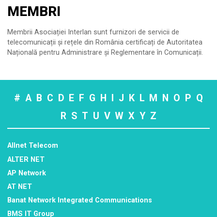
MEMBRI
Membrii Asociației Interlan sunt furnizori de servicii de
telecomunicații și rețele din România certificați de Autoritatea
Națională pentru Administrare și Reglementare în Comunicații.
#
A
B
C
D
E
F
G
H
I
J
K
L
M
N
O
P
Q
R
S
T
U
V
W
X
Y
Z
Allnet Telecom
ALTER NET
AP Network
AT NET
Banat Network Integrated Communications
BMS IT Group