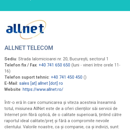
Cnetwork
Cobranet
Computer Wired
Comunicații Starnet Media
Conect Intercom
ALLNET TELECOM
Core Joy Communication
Create Network
Sediu
: Strada Ialomicioarei nr. 20, București, sectorul 1
Data ZYX
Telefon fix / Fax
:
+40 741 650 650
(luni - vineri între orele 11-
16)
DevGeeks
Telefon suport tehnic
:
+40 741 450 450
()
Digital Construction Network
E-Mail
:
sales [at] allnet [dot] ro
Djemba IT&C
Website
:
https://www.allnet.ro/
DoljNET
Într-o eră în care comunicarea și viteza acesteia înseamnă
Dynamic Distribution
totul, misiunea AllNet este de a oferi clienților săi servicii de
EfectRO
Internet prin fibră optică, de o calitate superioară, țintind către
raportul ideal calitate/preț și fără a compromite nevoile
Energy Dot
clientului. Valorile noastre, ca și companie, ca și indivizi, sunt:
Fidelnet