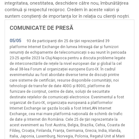
integritatea, onestitatea, deschidere către nou, îmbunătățirea
GMB Computers
continuă și respectul reciproc. Credem în aceste valori și
suntem conștienți de importanța lor în relația cu clienții noștri.
Hunyadi Laszlo Intreprindere Individuala
Infinity Telecom
COMUNICATE DE PRESĂ
Internet Oltenia
05/05
93 de participanți din 25 de țări reprezentând 39
Intersat
platforme Internet Exchange din lumea întreagă dar și furnizori
Lansoft Data
renumiți de echipamente de telecomunicații s-au reunit în perioada
23-25 aprilie 2023 la Cluj-Napoca pentru a discuta probleme legate
Laroias Computers
de interconectările de rețele la nivel european dar și global la cel
Linknet International
de-al 38-lea Forum al organizației europene Euro-IX. În cadrul
evenimentului au fost abordate diverse teme de discuții printre
Massive Telecom
care sisteme de certificări, resurse disponibile comunității, noi
tehnologii de transfer de date 400G și 800G, platforme de
Media Sud
furnizare de conținut, centre de date, soluții de securitate
Mondo Byte
destinate rețelelor de comunicații electronice. Evenimentul a fost
organizat de Euro-IX, organizația europeană a platformelor
Net Gate Comunicații
Internet Exchange iar gazda locală a fost InterLAN Internet
Netergy Corporate
Exchange, cea mai mare platformă națională de schimb de trafic
de date și Internet din România. Cele 25 de țări reprezentate la
Netfil
acest eveniment au fost Austria, Belgia, Brazilia, Cehia, Coasta de
Netprotect
Fildeș, Croația, Finlanda, Franța, Germania, Grecia, India, Irlanda,
Italia, Japonia, Luxemburg, Norvegia, Polonia, Regatul Unit al Marii