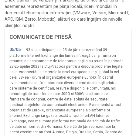
Linux, oameni de vânzări și marketing, de office și de teren. e
asemenea reprezentăm pe piața locală, liderii mondiali în
GMB Computers
domeniul tehnologiilor informației (VMware, Veeam, Microsoft,
Hunyadi Laszlo Intreprindere Individuala
APC, IBM, Zerto, Mobotix), alături de care îngrijim de nevoile
Infinity Telecom
clienților noștri.
Internet Oltenia
COMUNICATE DE PRESĂ
Intersat
05/05
93 de participanți din 25 de țări reprezentând 39
Lansoft Data
platforme Internet Exchange din lumea întreagă dar și furnizori
Laroias Computers
renumiți de echipamente de telecomunicații s-au reunit în perioada
23-25 aprilie 2023 la Cluj-Napoca pentru a discuta probleme legate
Linknet International
de interconectările de rețele la nivel european dar și global la cel
Massive Telecom
de-al 38-lea Forum al organizației europene Euro-IX. În cadrul
evenimentului au fost abordate diverse teme de discuții printre
Media Sud
care sisteme de certificări, resurse disponibile comunității, noi
Mondo Byte
tehnologii de transfer de date 400G și 800G, platforme de
furnizare de conținut, centre de date, soluții de securitate
Net Gate Comunicații
destinate rețelelor de comunicații electronice. Evenimentul a fost
Netergy Corporate
organizat de Euro-IX, organizația europeană a platformelor
Internet Exchange iar gazda locală a fost InterLAN Internet
Netfil
Exchange, cea mai mare platformă națională de schimb de trafic
de date și Internet din România. Cele 25 de țări reprezentate la
Netprotect
acest eveniment au fost Austria, Belgia, Brazilia, Cehia, Coasta de