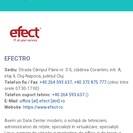
Cnetwork
Cobranet
Computer Wired
Comunicații Starnet Media
Conect Intercom
Core Joy Communication
Create Network
EFECTRO
Data ZYX
Sediu
: Strada Câmpul Pâinii nr. 3-5, clădirea Corantim, intr. A,
DevGeeks
etaj 4, Cluj-Napoca, județul Cluj
Digital Construction Network
Telefon fix / Fax
:
+40 264 593 637, +40 372 875 777
(zilnic între
orele 07:30-17:00)
Djemba IT&C
Telefon suport tehnic
:
+40 264 593 637
()
DoljNET
E-Mail
:
office [at] efect [dot] ro
Dynamic Distribution
Website
:
https://www.efect.ro
EfectRO
Avem un Data Center modern, o echipă de tehnicieni,
Energy Dot
administratori de rețele, specialiști în virtualizare, specialiști
Fidelnet