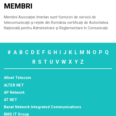
MEMBRI
Membrii Asociației Interlan sunt furnizori de servicii de
telecomunicații și rețele din România certificați de Autoritatea
Națională pentru Administrare și Reglementare în Comunicații.
#
A
B
C
D
E
F
G
H
I
J
K
L
M
N
O
P
Q
R
S
T
U
V
W
X
Y
Z
Allnet Telecom
ALTER NET
AP Network
AT NET
Banat Network Integrated Communications
BMS IT Group