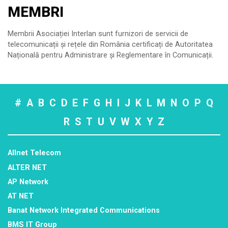
MEMBRI
Membrii Asociației Interlan sunt furnizori de servicii de
telecomunicații și rețele din România certificați de Autoritatea
Națională pentru Administrare și Reglementare în Comunicații.
#
A
B
C
D
E
F
G
H
I
J
K
L
M
N
O
P
Q
R
S
T
U
V
W
X
Y
Z
Allnet Telecom
ALTER NET
AP Network
AT NET
Banat Network Integrated Communications
BMS IT Group