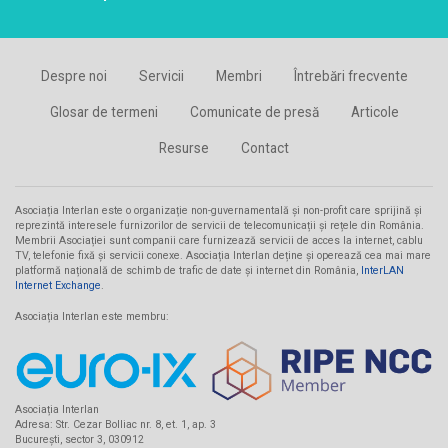
Cnetwork
Cobranet
Despre noi
Servicii
Membri
Întrebări frecvente
Computer Wired
Comunicații Starnet Media
Glosar de termeni
Comunicate de presă
Articole
Conect Intercom
Resurse
Contact
Core Joy Communication
Create Network
Asociația Interlan este o organizație non-guvernamentală și non-profit care sprijină și
Data ZYX
reprezintă interesele furnizorilor de servicii de telecomunicații și rețele din România.
Membrii Asociației sunt companii care furnizează servicii de acces la internet, cablu
DevGeeks
TV, telefonie fixă și servicii conexe. Asociația Interlan deține și operează cea mai mare
platformă națională de schimb de trafic de date și internet din România,
InterLAN
Digital Construction Network
Internet Exchange
.
Djemba IT&C
Asociația Interlan este membru:
DoljNET
Dynamic Distribution
EfectRO
Asociația Interlan
Energy Dot
Adresa: Str. Cezar Bolliac nr. 8, et. 1, ap. 3
București, sector 3, 030912
Fidelnet