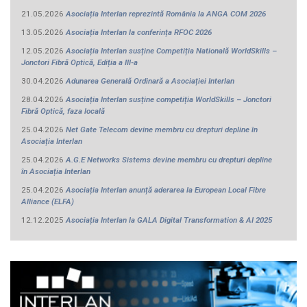
21.05.2026
Asociația Interlan reprezintă România la ANGA COM 2026
13.05.2026
Asociația Interlan la conferința RFOC 2026
12.05.2026
Asociația Interlan susține Competiția Natională WorldSkills –
Jonctori Fibră Optică, Ediția a III-a
30.04.2026
Adunarea Generală Ordinară a Asociației Interlan
28.04.2026
Asociația Interlan susține competiția WorldSkills – Jonctori
Fibră Optică, faza locală
25.04.2026
Net Gate Telecom devine membru cu drepturi depline în
Asociația Interlan
25.04.2026
A.G.E Networks Sistems devine membru cu drepturi depline
în Asociația Interlan
25.04.2026
Asociația Interlan anunță aderarea la European Local Fibre
Alliance (ELFA)
12.12.2025
Asociația Interlan la GALA Digital Transformation & AI 2025